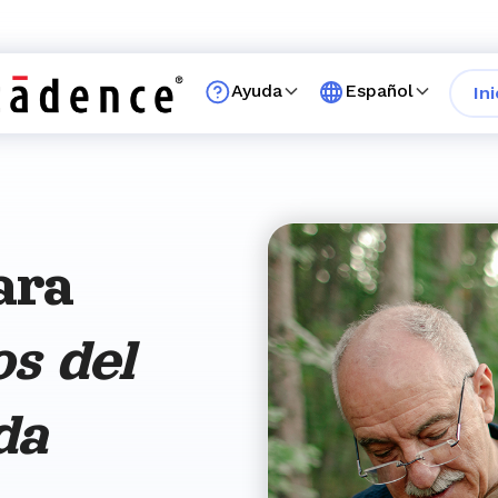
Ayuda
Español
In
ara
os del
da