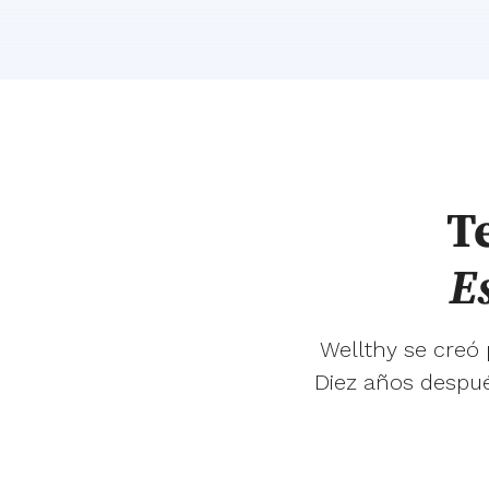
T
E
Wellthy se creó
Diez años despué