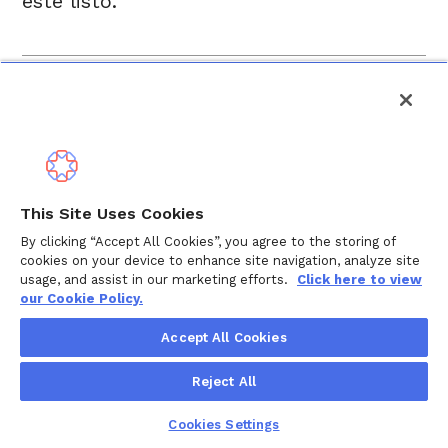
esté listo.
¿Mi coordinador de cuidados 
solo se ocupa de un problema 
o puedo volver?
This Site Uses Cookies
Su coordinador de cuidados está a su
By clicking “Accept All Cookies”, you agree to the storing of
disposición siempre que su vida cambie.
cookies on your device to enhance site navigation, analyze site
Algunas personas buscan un solo
usage, and assist in our marketing efforts.
Click here to view
our Cookie Policy.
desafío. Otras trabajan con su
coordinador de cuidados durante
Accept All Cookies
semanas o meses a medida que las
Reject All
situaciones evolucionan. Puedes volver
con la frecuencia que necesites, ya sea
Cookies Settings