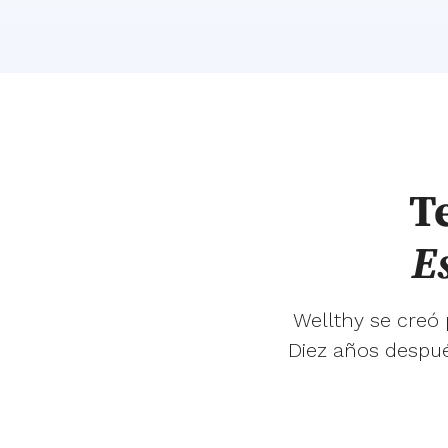
T
E
Wellthy se creó
Diez años despué