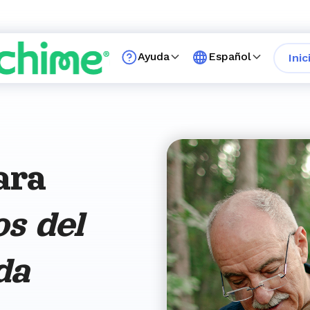
Ayuda
Español
Inic
ara
os del
da