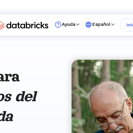
Ayuda
Español
In
ara
os del
da