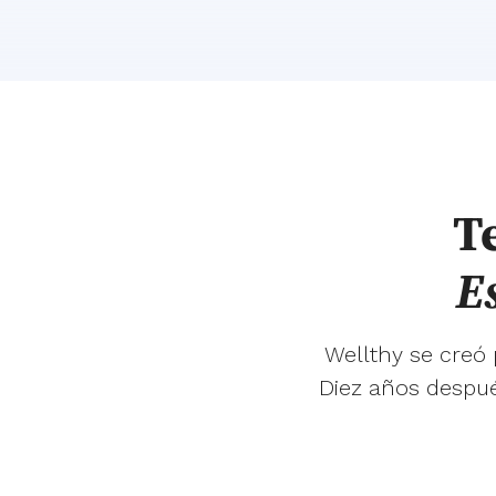
T
E
Wellthy se creó
Diez años despué