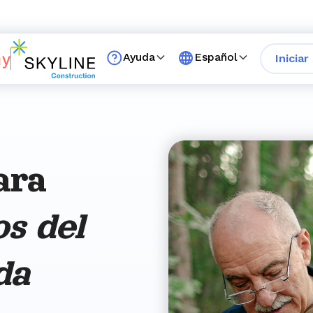
Ayuda
Español
Iniciar
ara
os del
da