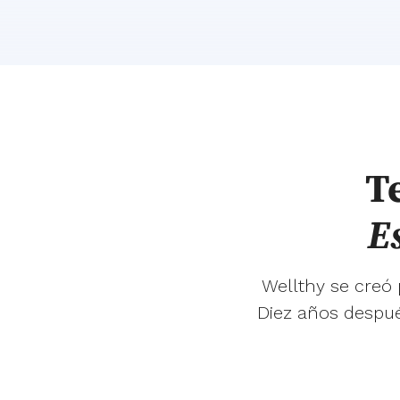
T
E
Wellthy se creó
Diez años despué