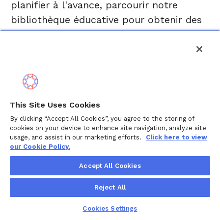
planifier à l'avance, parcourir notre
bibliothèque éducative pour obtenir des
conseils pratiques et la tranquillité
d'esprit, et participer à nos webinaires et
groupes de soutien virtuels pour
apprendre d'experts et entrer en contact
avec des personnes qui vivent ce que
This Site Uses Cookies
vous vivez. Vous n'avez pas besoin d'être
By clicking “Accept All Cookies”, you agree to the storing of
en crise pour être ici. Wellthy est un
cookies on your device to enhance site navigation, analyze site
endroit pour apprendre, planifier et se
usage, and assist in our marketing efforts.
Click here to view
our Cookie Policy.
sentir soutenu, chaque fois que vous
êtes prêt.
Accept All Cookies
Reject All
Cookies Settings
Est-ce que mon 