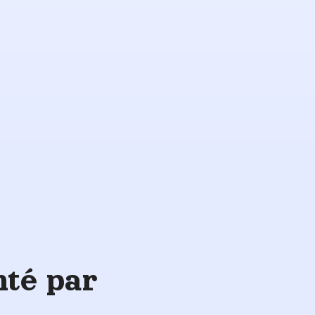
Soins de
sauvegarde
nté par