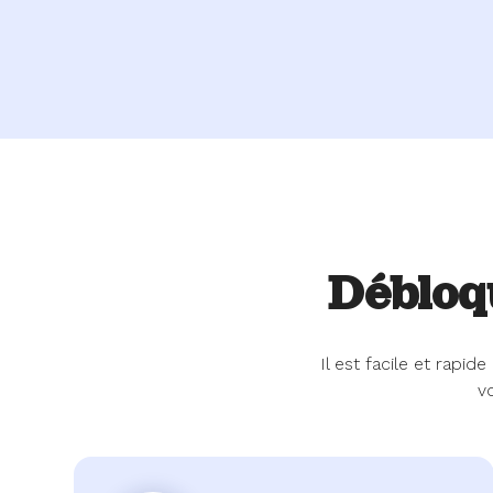
Débloq
Il est facile et rap
v