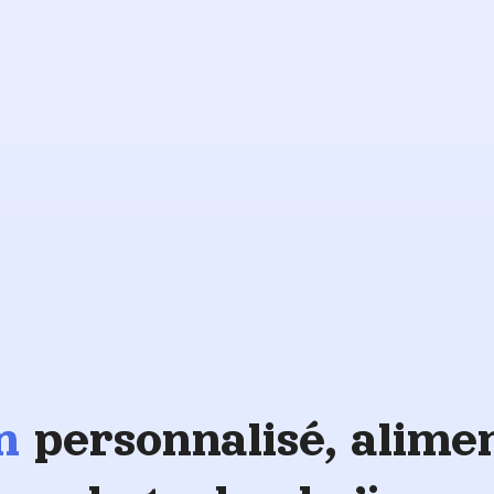
Soutien
aux
vétérans
en
personnalisé, alime