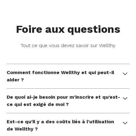
Foire aux questions
Tout ce que vous devez savoir sur Wellthy
Comment fonctionne Wellthy et qui peut-il
aider ?
Wellthy offre un soutien pratique et individuel de la
De quoi ai-je besoin pour m'inscrire et qu'est-
part d'experts qui aident les familles à gérer leurs
ce qui est exigé de moi ?
besoins uniques en matière de soins à chaque
étape de la vie et pendant les moments les plus
Veuillez saisir votre numéro d'employé pour vérifier
vitaux de la vie. Nous nous attaquons aux choses à
Est-ce qu'il y a des coûts liés à l'utilisation
votre couverture.
faire, nous défendons en votre nom et vous
de Wellthy ?
mettons en contact avec des ressources qui