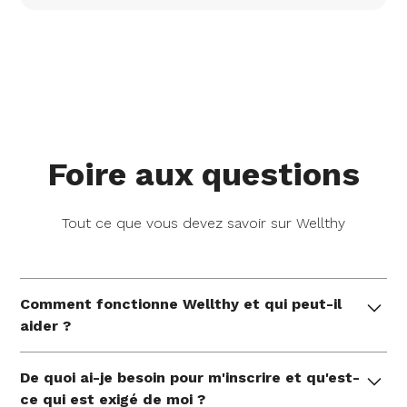
Foire aux questions
Tout ce que vous devez savoir sur Wellthy
Comment fonctionne Wellthy et qui peut-il
aider ?
Wellthy offre un soutien pratique et individuel de la
De quoi ai-je besoin pour m'inscrire et qu'est-
part d'experts qui aident les familles à gérer leurs
ce qui est exigé de moi ?
besoins uniques en matière de soins à chaque