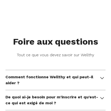
Foire aux questions
Tout ce que vous devez savoir sur Wellthy
Comment fonctionne Wellthy et qui peut-il
aider ?
Wellthy offre un soutien pratique et individuel de la
De quoi ai-je besoin pour m'inscrire et qu'est-
part d'experts qui aident les familles à gérer leurs
ce qui est exigé de moi ?
besoins uniques en matière de soins à chaque
étape de la vie et pendant les moments les plus