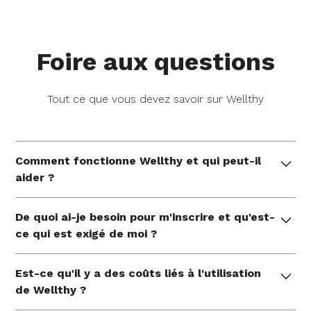
Foire aux questions
Tout ce que vous devez savoir sur Wellthy
Comment fonctionne Wellthy et qui peut-il
aider ?
Wellthy offre un soutien pratique et individuel de la
De quoi ai-je besoin pour m'inscrire et qu'est-
part d'experts qui aident les familles à gérer leurs
ce qui est exigé de moi ?
besoins uniques en matière de soins à chaque
étape de la vie et pendant les moments les plus
Pour activer votre compte Wellthy, veuillez utiliser
vitaux de la vie. Nous nous attaquons aux choses à
Est-ce qu'il y a des coûts liés à l'utilisation
votre courriel professionnel. Vous aurez la
faire, nous défendons en votre nom et vous
de Wellthy ?
possibilité d'ajouter un courriel personnel au
mettons en contact avec des ressources qui