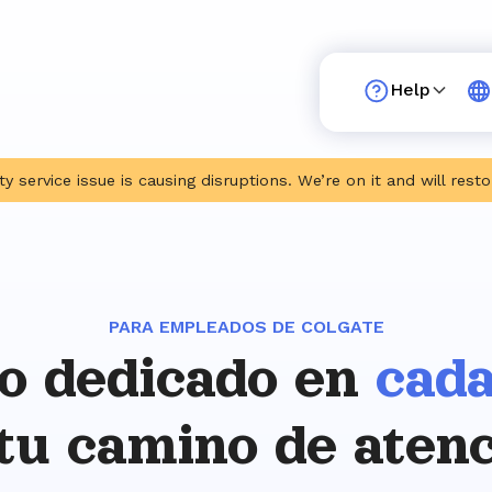
Help
ty service issue is causing disruptions. We’re on it and will res
PARA EMPLEADOS DE COLGATE
o dedicado en
cada
tu camino de aten