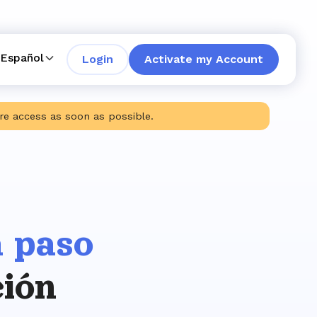
Español
Login
Activate my Account
tore access as soon as possible.
 paso
ción