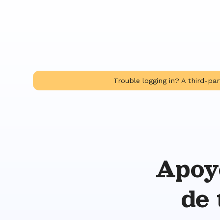
Trouble logging in? A third-par
Apoy
de 