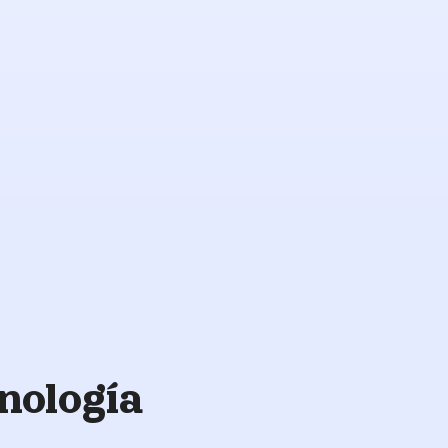
Atención
de
respaldo
nología