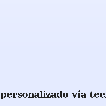
Apoyo a
los
veteranos
o
personalizado vía tec