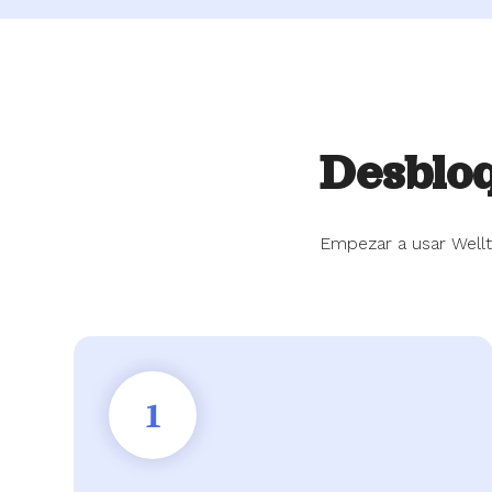
Desblo
Empezar a usar Wellth
1