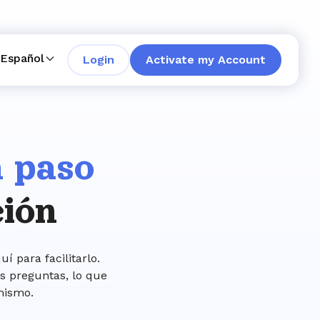
Español
Login
Activate my Account
 paso
ción
í para facilitarlo.
s preguntas, lo que
mismo.