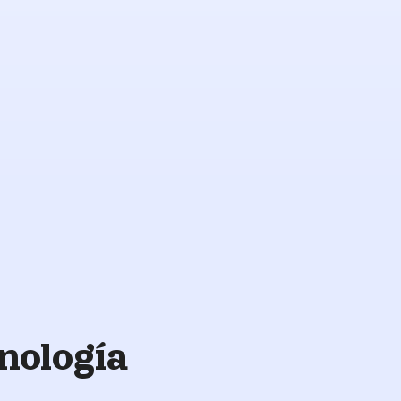
Atención
de
respaldo
nología