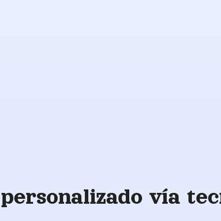
Apoyo a
los
veteranos
o
personalizado vía tec