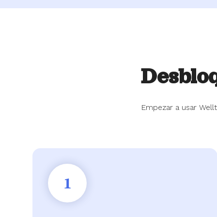
Desblo
Empezar a usar Wellth
1