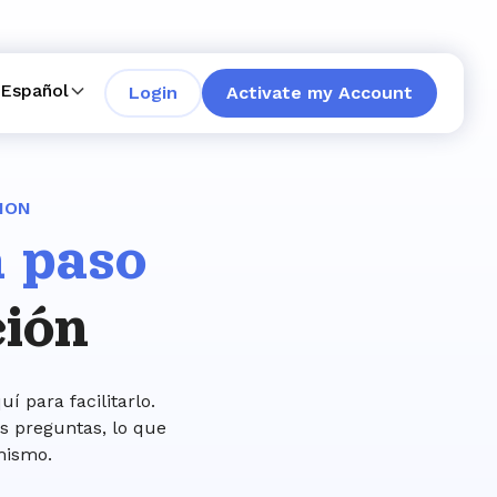
Español
Login
Activate my Account
ION
 paso
ción
í para facilitarlo.
s preguntas, lo que
mismo.