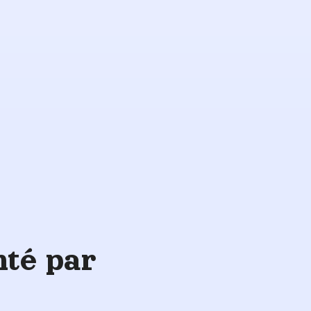
Soins de
sauvegarde
nté par