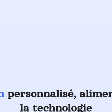
Soutien
aux
vétérans
en
personnalisé, alime
la technologie