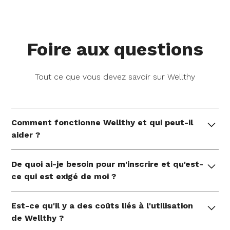
Foire aux questions
Tout ce que vous devez savoir sur Wellthy
Comment fonctionne Wellthy et qui peut-il
aider ?
Wellthy offre un soutien pratique et individuel de la
De quoi ai-je besoin pour m'inscrire et qu'est-
part d'experts qui aident les familles à gérer leurs
ce qui est exigé de moi ?
besoins uniques en matière de soins à chaque
étape de la vie et pendant les moments les plus
Veuillez saisir votre code d'employeur unique pour
vitaux de la vie. Nous nous attaquons aux choses à
Est-ce qu'il y a des coûts liés à l'utilisation
vérifier votre couverture.
faire, nous défendons en votre nom et vous
de Wellthy ?
mettons en contact avec des ressources qui