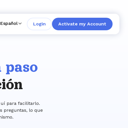
Español
Login
Activate my Account
 paso
ción
í para facilitarlo.
s preguntas, lo que
mismo.