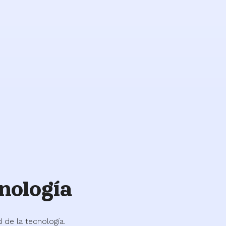
Atención
de
respaldo
nología
de la tecnología.