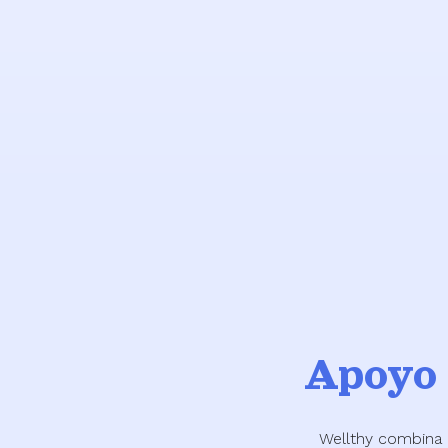
Envejecimiento
Apoy
Wellthy combina 