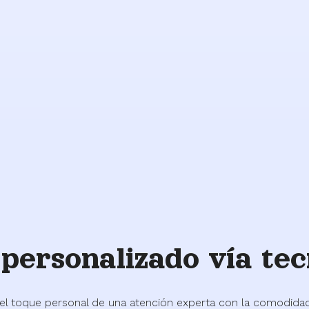
Apoyo a
los
veteranos
o
personalizado vía tec
el toque personal de una atención experta con la comodidad 