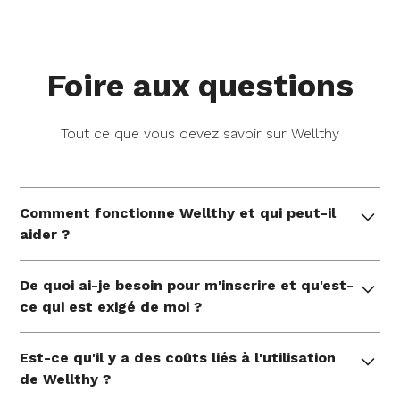
Foire aux questions
Tout ce que vous devez savoir sur Wellthy
Comment fonctionne Wellthy et qui peut-il
aider ?
Wellthy offre un soutien pratique et individuel de la
De quoi ai-je besoin pour m'inscrire et qu'est-
part d'experts qui aident les familles à gérer leurs
ce qui est exigé de moi ?
besoins uniques en matière de soins à chaque
étape de la vie et pendant les moments les plus
Veuillez saisir votre numéro d'employé pour vérifier
vitaux de la vie. Nous nous attaquons aux choses à
Est-ce qu'il y a des coûts liés à l'utilisation
votre couverture.
faire, nous défendons en votre nom et vous
de Wellthy ?
mettons en contact avec des ressources qui