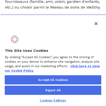
fournisseurs (famille, ami, voisin, gardien d'enfants,
etc.) ou choisir parmi le Réseau de soins de Wellthy.
Que se passe-t-il si je n'ai pas de Cercle de soins
de relève lorsque je dois planifier des soins?
Vous pouvez soit explorer le Réseau de soins de
Wellthy en cliquant sur « Trouver des fournisseurs
» et en planifiant les soins vous-même. Ou, vous
pouvez faire appel à l'aide d'un Spécialiste des
This Site Uses Cookies
soins de relève en cliquant sur « Planifier des soins
By clicking “Accept All Cookies”, you agree to the storing of
» et ils vous aideront à trouver des fournisseurs
cookies on your device to enhance site navigation, analyze site
sûrs et fiables dans votre région.
usage, and assist in our marketing efforts.
Click here to view
our Cookie Policy.
Puis-je faire part de mes commentaires sur mon
Accept All Cookies
expérience de soins en utilisant le Réseau de
soins de Wellthy?
Reject All
Une fois l'événement de soins terminé,
communiquez avec votre Spécialiste des soins de
Cookies Settings
relève pour tout commentaire immédiat que vous